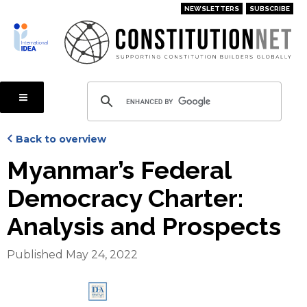
Skip
NEWSLETTERS
SUBSCRIBE
to
main
content
Back to overview
Myanmar’s Federal
Democracy Charter:
Analysis and Prospects
Published May 24, 2022
Cover