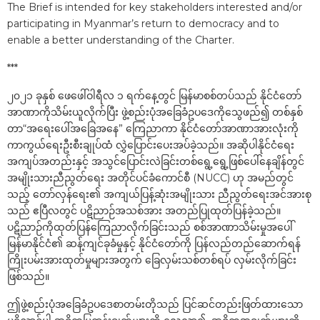
The Brief is intended for key stakeholders interested and/or
participating in Myanmar’s return to democracy and to
enable a better understanding of the Charter.
***
၂၀၂၁ ခုနှစ် ဖေဖေါ်ဝါရီလ ၁ ရက်နေ့တွင် မြန်မာစစ်တပ်သည် နိုင်ငံတော်
အာဏာကိုသိမ်းယူလိုက်ပြီး ဖွဲ့စည်းပုံအခြေခံဥပဒေကိုသွေဖည်၍ တစ်နှစ်
တာ“အရေးပေါ်အခြေအနေ” ကြေညာကာ နိုင်ငံတော်အာဏာအားလုံးကို
ကာကွယ်ရေးဦးစီးချုပ်ထံ လွှဲပြောင်းပေးအပ်ခဲ့သည်။ အဆိုပါနိုင်ငံရေး
အကျပ်အတည်းနှင့် အသွင်ပြောင်းလဲခြင်းတစ်‌ရွေ့ရွေ့ဖြစ်ပေါ်နေချိန်တွင်
အမျိုးသားညီညွတ်ရေး အတိုင်ပင်ခံကောင်စီ (NUCC) ဟု အမည်တွင်
သည့် တော်လှန်ရေး၏ အကျယ်ပြန့်ဆုံးအမျိုးသား ညီညွတ်ရေးအင်အားစု
သည် ဧပြီလတွင် ပဋိညာဉ်အသစ်အား အတည်ပြုထုတ်ပြန်ခဲ့သည်။
ပဋိညာဉ်ကိုထုတ်ပြန်ကြေညာလိုက်ခြင်းသည် စစ်အာဏာသိမ်းမှုအပေါ်
မြန်မာနိုင်ငံ၏ ဆန့်ကျင်ခုခံမှုနှင့် နိုင်ငံတော်ကို ပြန်လည်တည်ဆောက်ရန်
ကြိုးပမ်းအားထုတ်မှုများအတွက် ခြေလှမ်းသစ်တစ်ရပ် လှမ်းလိုက်ခြင်း
ဖြစ်သည်။
ဤဖွဲ့စည်းပုံအခြေခံဥပဒေစာတမ်းတိုသည် ပြင်ဆင်တည်းဖြတ်ထားသော