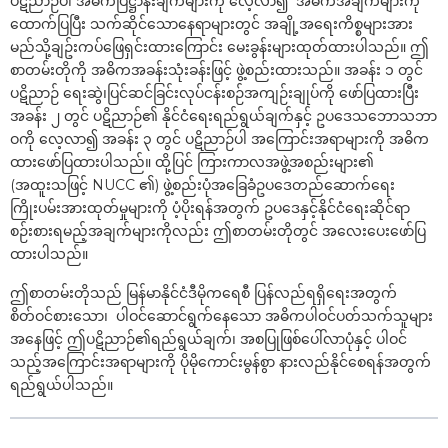
ပဋိညာဉ်ပါ အဓိကပြဋ္ဌာန်းချက်များကို လေ့လာ၍ အဓိကအချက်များကို
ထောက်ပြပြီး သက်ဆိုင်သောနေရာများတွင် အချို့အရေးကိစ္စများအား
မည်သို့ချဥ်းကပ်ဖြေရှင်းထားကြောင်း မေးခွန်းများထုတ်ထားပါသည်။ ဤ
စာတမ်းတိုကို အဓိကအခန်းသုံးခန်းဖြင့် ဖွဲ့စည်းထားသည်။ အခန်း ၁ တွင်
ပဋိညာဉ် ရေးဆွဲ၊ပြင်ဆင်ခြင်းလုပ်ငန်းစဉ်အကျဉ်းချုပ်ကို ဖော်ပြထားပြီး
အခန်း ၂ တွင် ပဋိညာဉ်၏ နိုင်ငံရေးရည်ရွယ်ချက်နှင့် ဥပဒေသဘောသဘာ
ဝကို လေ့လာ၍ အခန်း ၃ တွင် ပဋိညာဉ်ပါ အကြောင်းအရာများကို အဓိက
ထားဖော်ပြထားပါသည်။ ထို့ပြင် ကြားကာလအဖွဲ့အစည်းများ၏
(အထူးသဖြင့် NUCC ၏) ဖွဲ့စည်းပုံအခြေခံဥပဒေတည်ဆောက်ရေး
ကြိုးပမ်းအားထုတ်မှုများကို ပံ့ပိုးရန်အတွက် ဥပဒေနှင့်နိုင်ငံရေးဆိုင်ရာ
စဉ်းစားရမည့်အချက်များကိုလည်း ဤစာတမ်းတိုတွင် အလေးပေးဖော်ပြ
ထားပါသည်။
ဤစာတမ်းတိုသည် မြန်မာနိုင်ငံဒီမိုကရေစီ ပြန်လည်ရရှိရေးအတွက်
စိတ်ဝင်စားသော၊ ပါဝင်ဆောင်ရွက်နေသော အဓိကပါဝင်ပတ်သက်သူများ
အနေဖြင့် ဤပဋိညာဉ်၏ရည်ရွယ်ချက်၊ အစပြုဖြစ်ပေါ်လာပုံနှင့် ပါဝင်
သည့်အကြောင်းအရာများကို ပိုမိုကောင်းမွန်စွာ နားလည်နိုင်စေရန်အတွက်
ရည်ရွယ်ပါသည်။