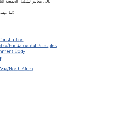
الى معايير تشكيل الجمعية التاسيسية لوضع الدستور الجديد للبلاد.
كما تتيسر
Constitution
ble/Fundamental Principles
nment Body
f
sia/North Africa