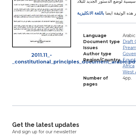
 هذه الوثيقة ايضا
باللغة الانكليزية
Language
Arabic
Document type
Draft 
Issues
Pream
Attachments
Author type
Gover
2011.11_-
Region/Country
Egypt
_constitutional_principles_document_arabic.pd
Africa
West A
Number of
4pp.
pages
Get the latest updates
And sign up for our newsletter