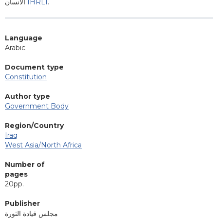
الانسان
IHRLI
.
Language
Arabic
Document type
Constitution
Author type
Government Body
Region/Country
Iraq
West Asia/North Africa
Number of
pages
20pp.
Publisher
مجلس قيادة الثورة