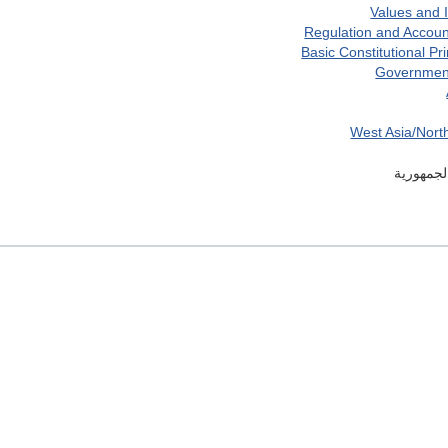
Values and I
Regulation and Account
Basic Constitutional Pri
Governmen
West Asia/North
لجمهورية