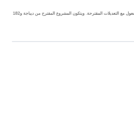
صدر عن رئاسة الجمهورية في 28 ديسمبر 2015، المشروع التمهيدي لمراجعة الدستور - نص الدستور الساري المفعول مع التعديلات المقترحة. ويتكون المشروع المقترح من ديباجة و182