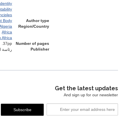
dentity
ability
nciples
t Body
Author type
Algeria
Region/Country
Africa
 Africa
37pp.
Number of pages
Publisher
رئاسة ا
Get the latest updates
And sign up for our newsletter
Email
Subscribe
Address