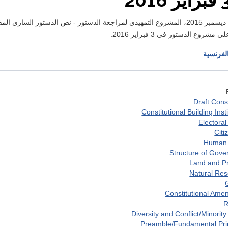
وع الدستور في 3 فبراير 2016.
الفرنسية
Draft Const
Constitutional Building Inst
Electoral
Citi
Human 
Structure of Gov
Land and P
Natural Re
Constitutional Am
R
Diversity and Conflict/Minority
Preamble/Fundamental Pri